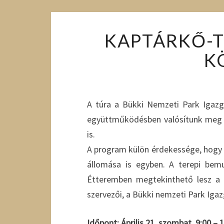
KAPTÁRKŐ-T
K
A túra a Bükki Nemzeti Park Igaz
együttműködésben valósítunk meg é
is.
A program külön érdekessége, hogy 
állomása is egyben. A terepi bem
Étteremben megtekinthető lesz a „
szervezői, a Bükki nemzeti Park Iga
Időpont: Április 21, szombat, 9:00 – 