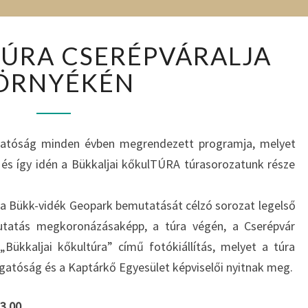
KAPTÁRKŐ-
ÚRA CSERÉPVÁRALJA
TÚRA
CSERÉPVÁRALJA
ÖRNYÉKÉN
KÖRNYÉKÉN
gatóság minden évben megrendezett programja, melyet
s így idén a Bükkaljai kőkulTÚRA túrasorozatunk része
a Bükk-vidék Geopark bemutatását célzó sorozat legelső
utatás megkoronázásaképp, a túra végén, a Cserépvár
Bükkaljai kőkultúra” című fotókiállítás, melyet a túra
zgatóság és a Kaptárkő Egyesület képviselői nyitnak meg.
13.00