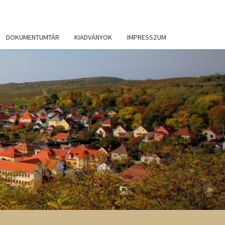
DOKUMENTUMTÁR
KIADVÁNYOK
IMPRESSZUM
KALJA
GYSÉGI
ÉKTÁR