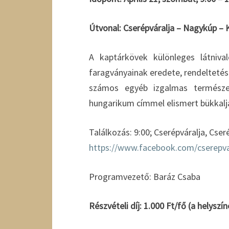
Útvonal: Cserépváralja – Nagykúp – K
A kaptárkövek különleges látnival
faragványainak eredete, rendeltetése
számos egyéb izgalmas természet
hungarikum címmel elismert bükkalja
Találkozás: 9:00; Cserépváralja, Cse
https://www.facebook.com/
cserepva
Programvezető: Baráz Csaba
Részvételi díj: 1.000 Ft/fő (a helysz