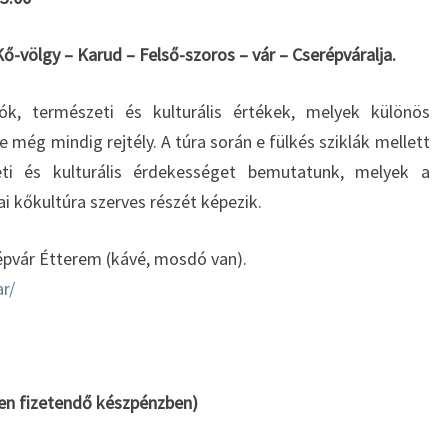
ő-völgy – Karud – Felső-szoros – vár – Cserépváralja.
ók, természeti és kult
urális értékek, melyek különös
 még mindig rejtély. A túra során e fülkés sziklák mellett
i és kulturális érdekességet bemutatunk, melyek a
i kőkultúra szerves részét képezik.
répvár Étterem (kávé, mosdó van).
r/
ínen fizetendő készpénzben)