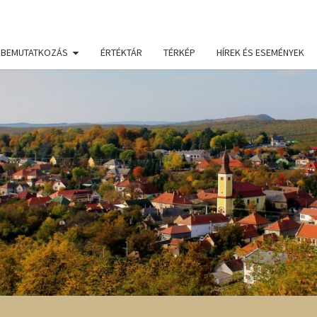
BEMUTATKOZÁS
ÉRTÉKTÁR
TÉRKÉP
HÍREK ÉS ESEMÉNYEK
BÜK
TÁJE
ÉRT