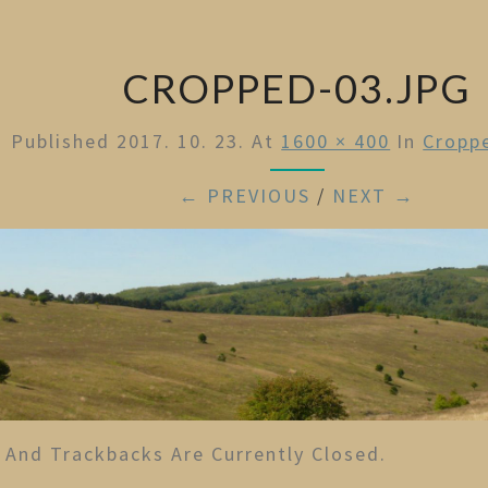
CROPPED-03.JPG
Published
2017. 10. 23.
At
1600 × 400
In
Cropp
← PREVIOUS
/
NEXT →
And Trackbacks Are Currently Closed.